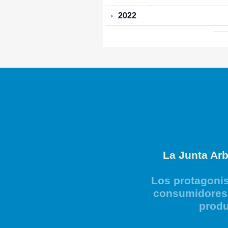
2022
La Junta Arb
Los protagonis
consumidores 
produ