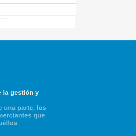
 la gestión y
 una parte, los
merciantes que
uéllos